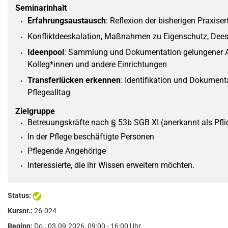
Seminarinhalt
Erfahrungsaustausch
: Reflexion der bisherigen Praxise
Konfliktdeeskalation, Maßnahmen zu Eigenschutz, Dees
Ideenpool
: Sammlung und Dokumentation gelungener An
Kolleg*innen und andere Einrichtungen
Transferlücken erkennen
: Identifikation und Dokumen
Pflegealltag
Zielgruppe
Betreuungskräfte nach § 53b SGB XI (anerkannt als Pflic
In der Pflege beschäftigte Personen
Pflegende Angehörige
Interessierte, die ihr Wissen erweitern möchten.
Status:
Kursnr.:
26-024
Beginn:
Do.
, 03.09.2026, 09:00 - 16:00 Uhr